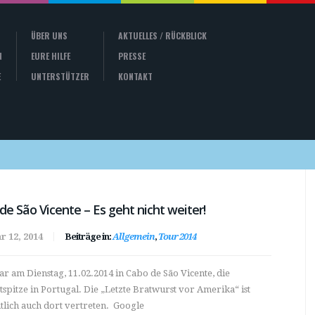
ÜBER UNS
AKTUELLES / RÜCKBLICK
N
EURE HILFE
PRESSE
E
UNTERSTÜTZER
KONTAKT
de São Vicente – Es geht nicht weiter!
r 12, 2014
Beiträge in:
Allgemein
,
Tour 2014
r am Dienstag, 11.02.2014 in Cabo de São Vicente, die
spitze in Portugal. Die „Letzte Bratwurst vor Amerika“ ist
lich auch dort vertreten. Google