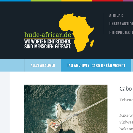
AFRICAR
UNSERE AKTIO
HILFSPROJEKT
ALLES ANZEIGEN
TAG ARCHIVES:
CABO DE SÃO VICENTE
Cabo 
Februa
Mike wa
Südwest
bekannt