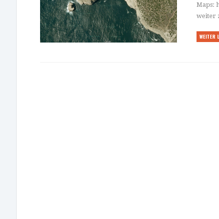
Maps: h
weiter
WEITER 