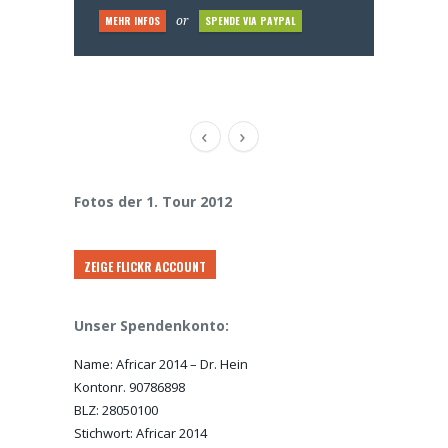
MEHR INFOS
MEHR INFOS
SPENDE VIA PAYPAL
SPENDE VIA PAYPAL
MEHR INFOS
SPENDE VIA PAYPAL
or
or
or
MEHR INFOS
SPENDE VIA PAYPAL
or
Fotos der 1. Tour 2012
ZEIGE FLICKR ACCOUNT
Unser Spendenkonto:
Name: Africar 2014 – Dr. Hein
Kontonr. 90786898
BLZ: 28050100
Stichwort: Africar 2014