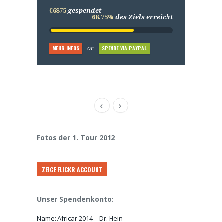
€6875
€6875
gespendet
gespendet
€6875
gespendet
68.75%
68.75%
des Ziels erreicht
des Ziels erreicht
68.75%
des Ziels erreicht
€6875
gespendet
68.75%
des Ziels erreicht
MEHR INFOS
MEHR INFOS
SPENDE VIA PAYPAL
SPENDE VIA PAYPAL
MEHR INFOS
SPENDE VIA PAYPAL
or
or
or
MEHR INFOS
SPENDE VIA PAYPAL
or
Fotos der 1. Tour 2012
ZEIGE FLICKR ACCOUNT
Unser Spendenkonto:
Name: Africar 2014 – Dr. Hein